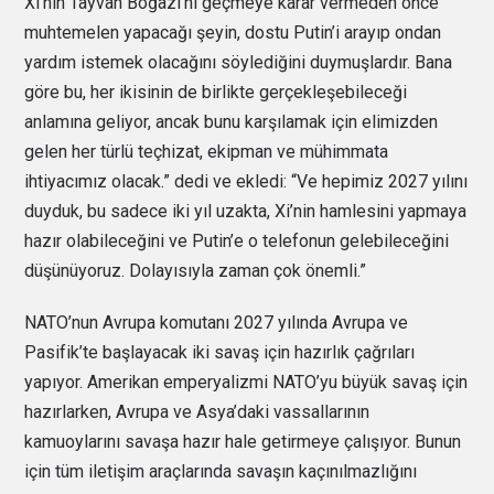
Xi’nin Tayvan Boğazı’nı geçmeye karar vermeden önce
muhtemelen yapacağı şeyin, dostu Putin’i arayıp ondan
yardım istemek olacağını söylediğini duymuşlardır. Bana
göre bu, her ikisinin de birlikte gerçekleşebileceği
anlamına geliyor, ancak bunu karşılamak için elimizden
gelen her türlü teçhizat, ekipman ve mühimmata
ihtiyacımız olacak.” dedi ve ekledi: “Ve hepimiz 2027 yılını
duyduk, bu sadece iki yıl uzakta, Xi’nin hamlesini yapmaya
hazır olabileceğini ve Putin’e o telefonun gelebileceğini
düşünüyoruz. Dolayısıyla zaman çok önemli.”
NATO’nun Avrupa komutanı 2027 yılında Avrupa ve
Pasifik’te başlayacak iki savaş için hazırlık çağrıları
yapıyor. Amerikan emperyalizmi NATO’yu büyük savaş için
hazırlarken, Avrupa ve Asya’daki vassallarının
kamuoylarını savaşa hazır hale getirmeye çalışıyor. Bunun
için tüm iletişim araçlarında savaşın kaçınılmazlığını