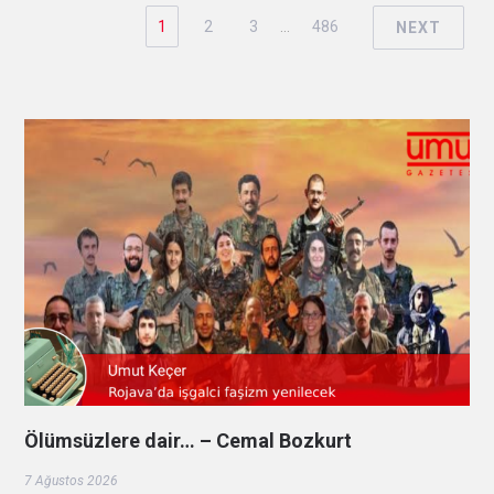
1
2
3
…
486
NEXT
Ölümsüzlere dair… – Cemal Bozkurt
7 Ağustos 2026