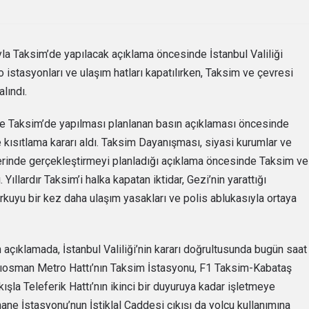
sıyla Taksim’de yapılacak açıklama öncesinde İstanbul Valiliği
ro istasyonları ve ulaşım hatları kapatılırken, Taksim ve çevresi
alındı.
iyle Taksim’de yapılması planlanan basın açıklaması öncesinde
ve kısıtlama kararı aldı. Taksim Dayanışması, siyasi kurumlar ve
lerinde gerçekleştirmeyi planladığı açıklama öncesinde Taksim ve
 Yıllardır Taksim’i halka kapatan iktidar, Gezi’nin yarattığı
uyu bir kez daha ulaşım yasakları ve polis ablukasıyla ortaya
 açıklamada, İstanbul Valiliği’nin kararı doğrultusunda bugün saat
cıosman Metro Hattı’nın Taksim İstasyonu, F1 Taksim-Kabataş
şla Teleferik Hattı’nın ikinci bir duyuruya kadar işletmeye
hane İstasyonu’nun İstiklal Caddesi çıkışı da yolcu kullanımına