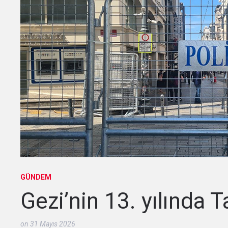
GÜNDEM
Gezi’nin 13. yılında 
on
31 Mayıs 2026