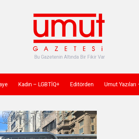
Bu Gazetenin Altında Bir Fikir Var
aye
Kadın – LGBTİQ+
Editörden
Umut Yazıları