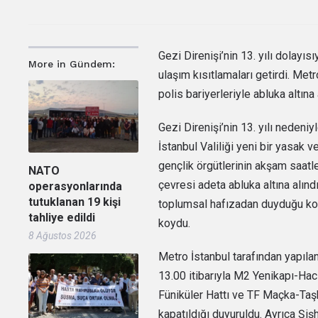
Gezi Direnişi’nin 13. yılı dolayı
More in Gündem:
ulaşım kısıtlamaları getirdi. Met
polis bariyerleriyle abluka altına 
Gezi Direnişi’nin 13. yılı neden
İstanbul Valiliği yeni bir yasak 
gençlik örgütlerinin akşam saat
NATO
çevresi adeta abluka altına alındı.
operasyonlarında
tutuklanan 19 kişi
toplumsal hafızadan duyduğu kork
tahliye edildi
koydu.
8 Ağustos 2026
Metro İstanbul tarafından yapılan
13.00 itibarıyla M2 Yenikapı-Ha
Füniküler Hattı ve TF Maçka-Taşkı
kapatıldığı duyuruldu. Ayrıca Şiş