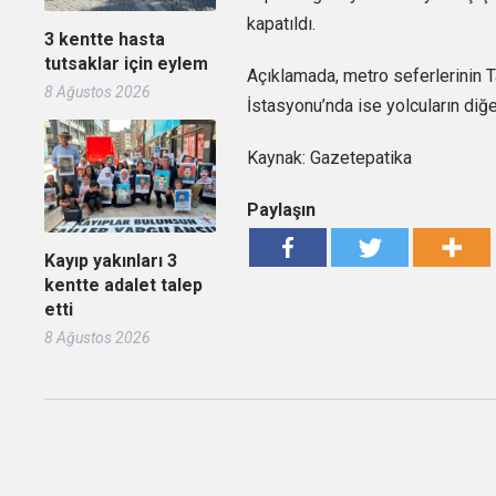
kapatıldı.
3 kentte hasta
tutsaklar için eylem
Açıklamada, metro seferlerinin
8 Ağustos 2026
İstasyonu’nda ise yolcuların diğer 
Kaynak: Gazetepatika
Paylaşın
Kayıp yakınları 3
kentte adalet talep
etti
8 Ağustos 2026