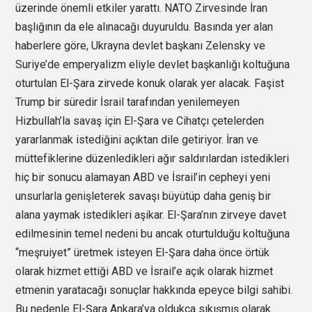
üzerinde önemli etkiler yarattı. NATO Zirvesinde İran
başlığının da ele alınacağı duyuruldu. Basında yer alan
haberlere göre, Ukrayna devlet başkanı Zelensky ve
Suriye’de emperyalizm eliyle devlet başkanlığı koltuğuna
oturtulan El-Şara zirvede konuk olarak yer alacak. Faşist
Trump bir süredir İsrail tarafından yenilemeyen
Hizbullah’la savaş için El-Şara ve Cihatçı çetelerden
yararlanmak istediğini açıktan dile getiriyor. İran ve
müttefiklerine düzenledikleri ağır saldırılardan istedikleri
hiç bir sonucu alamayan ABD ve İsrail’in cepheyi yeni
unsurlarla genişleterek savaşı büyütüp daha geniş bir
alana yaymak istedikleri aşikar. El-Şara’nın zirveye davet
edilmesinin temel nedeni bu ancak oturtulduğu koltuğuna
“meşruiyet” üretmek isteyen El-Şara daha önce örtük
olarak hizmet ettiği ABD ve İsrail’e açık olarak hizmet
etmenin yaratacağı sonuçlar hakkında epeyce bilgi sahibi.
Bu nedenle El-Şara Ankara’ya oldukça sıkışmış olarak