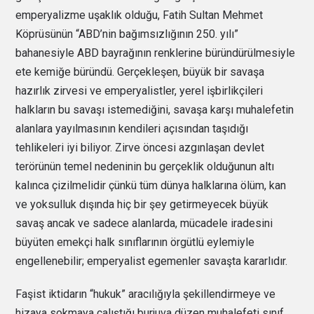
emperyalizme uşaklık olduğu, Fatih Sultan Mehmet
Köprüsünün “ABD’nin bağımsızlığının 250. yılı”
bahanesiyle ABD bayrağının renklerine büründürülmesiyle
ete kemiğe büründü. Gerçekleşen, büyük bir savaşa
hazırlık zirvesi ve emperyalistler, yerel işbirlikçileri
halkların bu savaşı istemediğini, savaşa karşı muhalefetin
alanlara yayılmasının kendileri açısından taşıdığı
tehlikeleri iyi biliyor. Zirve öncesi azgınlaşan devlet
terörünün temel nedeninin bu gerçeklik olduğunun altı
kalınca çizilmelidir çünkü tüm dünya halklarına ölüm, kan
ve yoksulluk dışında hiç bir şey getirmeyecek büyük
savaş ancak ve sadece alanlarda, mücadele iradesini
büyüten emekçi halk sınıflarının örgütlü eylemiyle
engellenebilir; emperyalist egemenler savaşta kararlıdır.
Faşist iktidarın “hukuk” aracılığıyla şekillendirmeye ve
hizaya sokmaya çalıştığı burjuva düzen muhalefeti sınıf