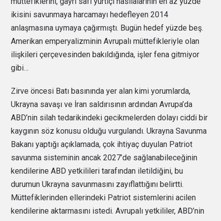
müttefiklerini, gayri safi yurtiçi hasılalarının en az yüzde
ikisini savunmaya harcamayı hedefleyen 2014
anlaşmasına uymaya çağırmıştı. Bugün hedef yüzde beş.
Amerikan emperyalizminin Avrupalı müttefikleriyle olan
ilişkileri çerçevesinden bakıldığında, işler fena gitmiyor
gibi…
Zirve öncesi Batı basınında yer alan kimi yorumlarda,
Ukrayna savaşı ve İran saldırısının ardından Avrupa’da
ABD’nin silah tedarikindeki gecikmelerden dolayı ciddi bir
kaygının söz konusu olduğu vurgulandı. Ukrayna Savunma
Bakanı yaptığı açıklamada, çok ihtiyaç duyulan Patriot
savunma sisteminin ancak 2027’de sağlanabileceğinin
kendilerine ABD yetkilileri tarafından iletildiğini, bu
durumun Ukrayna savunmasını zayıflattığını belirtti.
Müttefiklerinden ellerindeki Patriot sistemlerini acilen
kendilerine aktarmasını istedi. Avrupalı yetkililer, ABD’nin