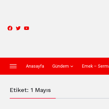
facebook
twitter
youtube
Anasayfa
Gündem
Emek – Serm
Toggle
sidebar
&
Etiket:
1 Mayıs
navigation