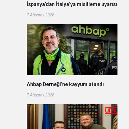
İspanya’dan İtalya’ya misilleme uyarısı
7 Ağustos 2026
Ahbap Derneği’ne kayyum atandı
7 Ağustos 2026