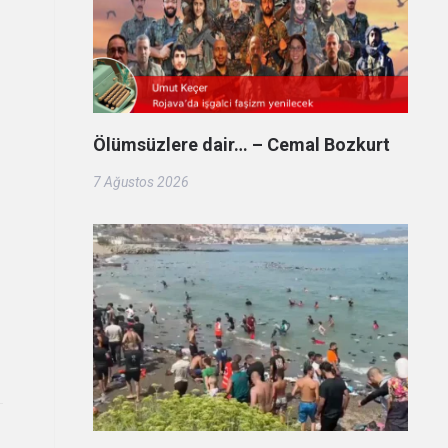
Ölümsüzlere dair… – Cemal Bozkurt
7 Ağustos 2026