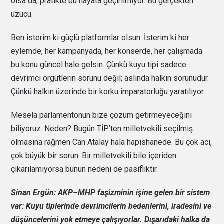
olsa da, pratikte bu hayata geçirilmiyor. Bu gerçekten
üzücü.
Ben isterim ki güçlü platformlar olsun. İsterim ki her
eylemde, her kampanyada, her konserde, her çalışmada
bu konu güncel hale gelsin. Çünkü kuyu tipi sadece
devrimci örgütlerin sorunu değil; aslında halkın sorunudur.
Çünkü halkın üzerinde bir korku imparatorluğu yaratılıyor.
Mesela parlamentonun bize çözüm getirmeyeceğini
biliyoruz. Neden? Bugün TİP’ten milletvekili seçilmiş
olmasına rağmen Can Atalay hala hapishanede. Bu çok acı,
çok büyük bir sorun. Bir milletvekili bile içeriden
çıkarılamıyorsa bunun nedeni de pasifliktir.
Sinan Ergün: AKP–MHP faşizminin işine gelen bir sistem
var: Kuyu tiplerinde devrimcilerin bedenlerini, iradesini ve
düşüncelerini yok etmeye çalışıyorlar. Dışarıdaki halka da