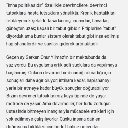
“imha politikasıdır” özellikle devrimcilere, devrimci
tutsaklara, hasta tutsaklara yöneliktir. Kronik hastalıkları
tetikleyecek şekilde tasarlanmış, insandan, havadan,
güneşten uzak; kapalı bir tabut gibidir. F tiplerine “tabut”
diyorduk ama bunlar sistem olarak tabut gibi inşa edilmiş
hapishanelerdir ve sayıları giderek artmaktadır.
Geçen ay Serkan Onur Yılmaz’ın bir mektubunda da
yazıyordu: Bu uygulama artık adli suçlulara da yapılmaya
başlanmış. Onların devrimci bir dinamiği olmadığı için
sonuçları daha ağır oluyor; intihara kadar, hapishaneyi
yerle bir etmeye kadar büyük sonuçlar doğurabiliyor.
Bizim devrimci tutsaklarımız kuyu tipinde de yaşar,
metroda da yaşar. Ama devrimciler, her türlü zorluğun
üstesinde bitmeyen inançlarıyla mücadele ettikleri için
yok edilmeye çalışılıyorlar. Çünkü insana dair en
doğrusunu bildikleri için hedef haline geliyorlar.