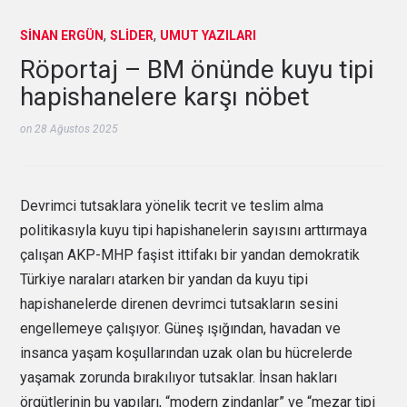
,
,
SINAN ERGÜN
SLIDER
UMUT YAZILARI
Röportaj – BM önünde kuyu tipi
hapishanelere karşı nöbet
on
28 Ağustos 2025
Devrimci tutsaklara yönelik tecrit ve teslim alma
politikasıyla kuyu tipi hapishanelerin sayısını arttırmaya
çalışan AKP-MHP faşist ittifakı bir yandan demokratik
Türkiye naraları atarken bir yandan da kuyu tipi
hapishanelerde direnen devrimci tutsakların sesini
engellemeye çalışıyor. Güneş ışığından, havadan ve
insanca yaşam koşullarından uzak olan bu hücrelerde
yaşamak zorunda bırakılıyor tutsaklar. İnsan hakları
örgütlerinin bu yapıları, “modern zindanlar” ve “mezar tipi