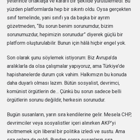
yeterince ortaklaşa ve kararlı bir şekilde yürütülemedi. Bu
yüzden platformlarda hep bir sıkıntı oldu. Oysa gerçekten
sınıf temelinde, yani sınıfı ya da başka bir ayrım
gözetmeden, “Bu sorun benim sorunumdur, bizim
sorunumuzdur, hepimizin sorunudur” diyerek güçlü bir
platform oluşturulabilir. Bunun için hâlâ hiçbir engel yok.
Son olarak şunu söylemek istiyorum: Biz Avrupa’da
aralıklarla da olsa çalışmalar yapıyoruz, ama Türkiye’de
hapishanelerde durum çok vahim. Halkımızın bu konuda
daha duyarlı olması lazım. Bütün sosyalist, devrimci,
komünist örgütlerin de… Çünkü bu sorun sadece belli
örgütlerin sorunu değildir, herkesin sorunudur.
Bugün susanların, yarın sıra kendilerine gelir. Mesela CHP,
devrimciler veya sosyalistler içeri alınırken AKP’yi
incitmemek için liberal bir politika izledi ve sustu. Ama
sıra onlara da geldi. Bundan sonra susanların sıra