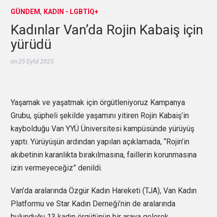
,
GÜNDEM
KADIN - LGBTİQ+
Kadınlar Van’da Rojin Kabaiş için
yürüdü
on
25 Eylül 2025
Yaşamak ve yaşatmak için örgütleniyoruz Kampanya
Grubu, şüpheli şekilde yaşamını yitiren Rojin Kabaiş’in
kaybolduğu Van YYÜ Üniversitesi kampüsünde yürüyüş
yaptı. Yürüyüşün ardından yapılan açıklamada, “Rojin’in
akıbetinin karanlıkta bırakılmasına, faillerin korunmasına
izin vermeyeceğiz” denildi.
Van’da aralarında Özgür Kadın Hareketi (TJA), Van Kadın
Platformu ve Star Kadın Derneği’nin de aralarında
bulunduğu 13 kadın örgütünün bir araya gelerek