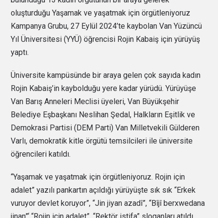
oluşturduğu Yaşamak ve yaşatmak için örgütleniyoruz
Kampanya Grubu, 27 Eylül 2024’te kaybolan Van Yüzüncü
Yıl Üniversitesi (YYÜ) öğrencisi Rojin Kabaiş için yürüyüş
yaptı.
Üniversite kampüsünde bir araya gelen çok sayıda kadın
Rojin Kabaiş’in kaybolduğu yere kadar yürüdü. Yürüyüşe
Van Barış Anneleri Meclisi üyeleri, Van Büyükşehir
Belediye Eşbaşkanı Neslihan Şedal, Halkların Eşitlik ve
Demokrasi Partisi (DEM Parti) Van Milletvekili Gülderen
Varlı, demokratik kitle örgütü temsilcileri ile üniversite
öğrencileri katıldı.
“Yaşamak ve yaşatmak için örgütleniyoruz. Rojin için
adalet” yazılı pankartın açıldığı yürüyüşte sık sık “Erkek
vuruyor devlet koruyor”, “Jin jiyan azadî”, “Bîjî berxwedana
jinan”‘ “Rojin için adalet”, “Rektör istifa” sloganları atıldı.