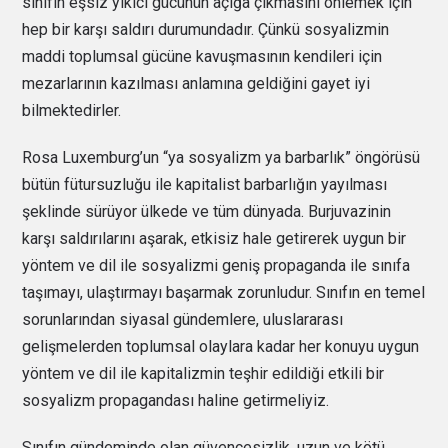
sınıfın eşsiz yıkıcı gücünün açığa çıkmasını önlemek için
hep bir karşı saldırı durumundadır. Çünkü sosyalizmin
maddi toplumsal gücüne kavuşmasının kendileri için
mezarlarının kazılması anlamına geldiğini gayet iyi
bilmektedirler.
Rosa Luxemburg’un “ya sosyalizm ya barbarlık” öngörüsü
bütün fütursuzluğu ile kapitalist barbarlığın yayılması
şeklinde sürüyor ülkede ve tüm dünyada. Burjuvazinin
karşı saldırılarını aşarak, etkisiz hale getirerek uygun bir
yöntem ve dil ile sosyalizmi geniş propaganda ile sınıfa
taşımayı, ulaştırmayı başarmak zorunludur. Sınıfın en temel
sorunlarından siyasal gündemlere, uluslararası
gelişmelerden toplumsal olaylara kadar her konuyu uygun
yöntem ve dil ile kapitalizmin teşhir edildiği etkili bir
sosyalizm propagandası haline getirmeliyiz.
Sınıfın gündeminde olan güvencesizlik, uzun ve kötü