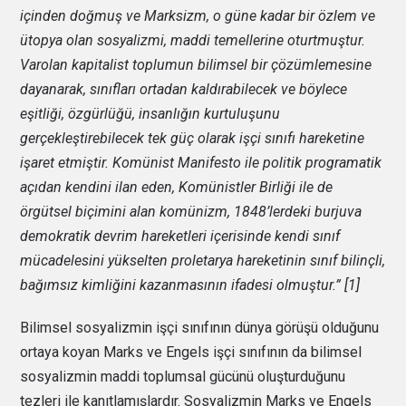
içinden doğmuş ve Marksizm, o güne kadar bir özlem ve
ütopya olan sosyalizmi, maddi temellerine oturtmuştur.
Varolan kapitalist toplumun bilimsel bir çözümlemesine
dayanarak, sınıfları ortadan kaldırabilecek ve böylece
eşitliği, özgürlüğü, insanlığın kurtuluşunu
gerçekleştirebilecek tek güç olarak işçi sınıfı hareketine
işaret etmiştir. Komünist Manifesto ile politik programatik
açıdan kendini ilan eden, Komünistler Birliği ile de
örgütsel biçimini alan komünizm, 1848’lerdeki burjuva
demokratik devrim hareketleri içerisinde kendi sınıf
mücadelesini yükselten proletarya hareketinin sınıf bilinçli,
bağımsız kimliğini kazanmasının ifadesi olmuştur.” [1]
Bilimsel sosyalizmin işçi sınıfının dünya görüşü olduğunu
ortaya koyan Marks ve Engels işçi sınıfının da bilimsel
sosyalizmin maddi toplumsal gücünü oluşturduğunu
tezleri ile kanıtlamışlardır. Sosyalizmin Marks ve Engels