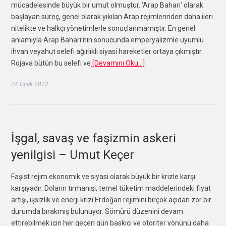
mücadelesinde büyük bir umut olmuştur. ‘Arap Baharı’ olarak
başlayan süreç, genel olarak yıkılan Arap rejimlerinden daha ileri
nitelikte ve halkçı yönetimlerle sonuçlanmamıştır. En genel
anlamıyla Arap Baharı’nın sonucunda emperyalizmle uyumlu
ihvan veyahut selefi ağırlıklı siyasi hareketler ortaya çıkmıştır.
Rojava bütün bu selefi ve
[Devamını Oku…]
24 Ocak 2022
UMUT KEÇER
İşgal, savaş ve faşizmin askeri
yenilgisi – Umut Keçer
Faşist rejim ekonomik ve siyasi olarak büyük bir krizle karşı
karşıyadır. Doların tırmanışı, temel tüketim maddelerindeki fiyat
artışı, işsizlik ve enerji krizi Erdoğan rejimini birçok açıdan zor bir
durumda bırakmış bulunuyor. Sömürü düzenini devam
ettirebilmek için her geçen gün baskıcı ve otoriter yönünü daha