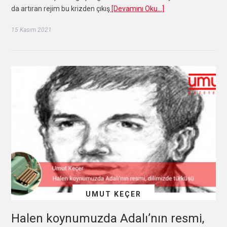
da artıran rejim bu krizden çıkış
[Devamını Oku…]
15 Kasım 2021
UMUT KEÇER
Halen koynumuzda Adalı’nın resmi,