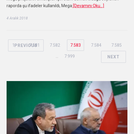
raporda şu ifadeler kullanıldı, Mega
[Devamını Oku…]
4 Aralık 2018
1
…
7.581
7.582
7.583
7.584
7.585
PREVIOUS
…
7.999
NEXT