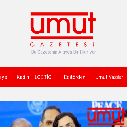
Bu Gazetenin Altında Bir Fikir Var
aye
Kadın – LGBTİQ+
Editörden
Umut Yazıları