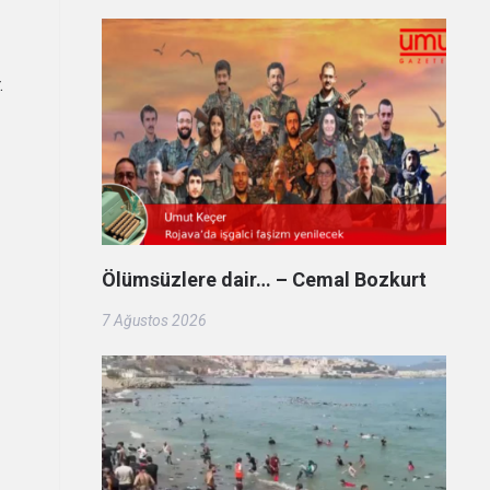
.
Ölümsüzlere dair… – Cemal Bozkurt
7 Ağustos 2026