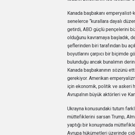
Kanada başbakanı emperyalist-kap
senelerce “kurallara dayalı düze
getirdi, ABD güçlü pençelerini b
olduğunu kavramaya başladık, dem
şeflerinden biri tarafından bu açı
boyutlarını çarpıcı bir biçimde g
bulunduğu ancak bunalımın derinle
Kanada başbakanının sözünü ett
gerekiyor. Amerikan emperyali
için ekonomik, politik ve askeri ha
Avrupa’nın büyük aktörleri ve Kan
Ukrayna konusundaki tutum farklı
müttefiklerini sarsan Trump, Alma
yaptığı bir konuşmada müttefikler
Avrupa hükümetleri üzerinde cidd