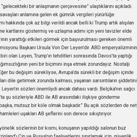
“gelecekteki bir anlaşmanın çerçevesine” ulaştıklarını açıkladı.
savaşları anlamına gelen ek gümrük vergileri yürürlüğe
hakkında çok az bilgi verildi ancak belli ki Trump artık alışılan
ine kartlarını göstermiş ve uzlaşma adımı için yeni tavizler elde
rinin yarattığı etkileri görmek için başvurulması gereken önemli
 Komisyonu Başkanı Ursula Von Der Leyen’dir. ABD emperyalizminin
biri olan Leyen, Trump’ın tehditleri sonrasında Davos’ta yaptığı
ğımsızlığının yeni bir biçimini inşa etmek zorundayız. Nostalji
ğer bu değişim sürekliyse, Avrupa’da sürekli bir değişim içinde
nları dile getirmek zorunda kalması, yaşanan sarsıntıların şiddetini
Leyen’in sözleri önemliydi ancak dahası vardı. Belçika’nın sağcı
a şu sözleriyle ABD ile AB arasındaki ilişkiye gönderme
 başka, mutsuz bir köle olmak başkadır.” Bu açık sözlerden de net
hamleleri uşakları AB şeflerini son derece sıkıştırıyor.
yönelik sözlerinin bir kısmı, konuşanın yapıldığı salonun buz
and’ı Çin ve Rusya’nın faaliyetlerini sınırlamak için, güvenlik