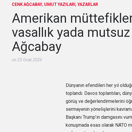
,
,
CENK AĞCABAY
UMUT YAZILARI
YAZARLAR
Amerikan müttefikler
vasallık yada mutsuz
Ağcabay
on
23 Ocak 2026
Dünyanın efendileri her yıl olduğ
toplandı. Davos toplantıları, dün
görüş ve değerlendirmelerini öğre
sermayenin yönelişlerini kavrama
Başkanı Trump’ın damgasını vurm
konuşmada esas olarak NATO mütt