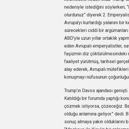
nedeniyle istediğini söylerken,
olurdunuz” diyerek 2. Emperyalis
Avrupa’yı kurtardığı yalanını bir 
sürecekleri ciddi bir argümanları
ABD’yle uzun yıllar ortaklık yap
eden Avrupalı emperyalistler, sav
faşizmin diz çöktürülmesindeki 
faaliyet yürütmüş, tarihsel gerçe
alay ederek, Avrupalı mütefikleri
konuşmayı nüfusunun çoğunluğun
Trump’ın Davos ajandası genişti.
Katıldığı bir forumda yaptığı konu
çözmek istiyorsa, çözeceğiz. Ban
olduğu anlamına geliyor.” dedi. B
sonuç almaya yakın olduklarını b