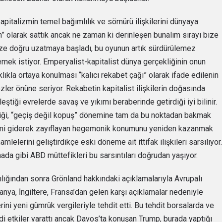
italizmin temel bağımlılık ve sömürü ilişkilerini dünyaya
n” olarak sattık ancak ne zaman ki derinleşen bunalım sırayı bize
ize doğru uzatmaya başladı, bu oyunun artık sürdürülemez
ek istiyor. Emperyalist-kapitalist dünya gerçekliğinin onun
klıkla ortaya konulması “kalıcı rekabet çağı” olarak ifade edilenin
özler önüne seriyor. Rekabetin kapitalist ilişkilerin doğasında
ştiği evrelerde savaş ve yıkımı beraberinde getirdiği iyi bilinir.
iği, “geçiş değil kopuş” dönemine tam da bu noktadan bakmak
zmi giderek zayıflayan hegemonik konumunu yeniden kazanmak
mlelerini geliştirdikçe eski döneme ait ittifak ilişkileri sarsılıyor.
ada gibi ABD müttefikleri bu sarsıntıları doğrudan yaşıyor.
lığından sonra Grönland hakkındaki açıklamalarıyla Avrupalı
nya, İngiltere, Fransa’dan gelen karşı açıklamalar nedeniyle
ini yeni gümrük vergileriyle tehdit etti. Bu tehdit borsalarda ve
i etkiler yarattı ancak Davos’ta konuşan Trump, burada yaptığı