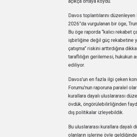
açıkça ortaya koydu.
Davos toplantılarını düzenleyen
2026”da vurgulanan bir öge, Tru
Bu öge raporda “kalıcı rekabet ça
işbirliğine değil güç rekabetine 
çatışma” riskini arttırdığına dikk
taraflılığın gerilemesi, hukukun a
ediliyor.
Davos’un en fazla ilgi çeken k
Forumu’nun raporuna paralel olara
kurallara dayalı uluslararası düze
övdük, öngörülebilirliğinden fay
dış politikalar izleyebildik.
Bu uluslararası kurallara dayalı
olanların işlerine öyle geldiğinde