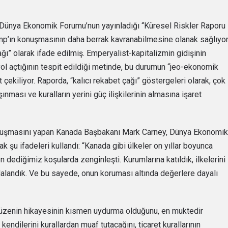
 Dünya Ekonomik Forumu’nun yayınladığı “Küresel Riskler Raporu
mp’ın konuşmasının daha berrak kavranabilmesine olanak sağlıyor
ğı” olarak ifade edilmiş. Emperyalist-kapitalizmin gidişinin
yol açtığının tespit edildiği metinde, bu durumun “jeo-ekonomik
at çekiliyor. Raporda, “kalıcı rekabet çağı” göstergeleri olarak, çok
şınması ve kuralların yerini güç ilişkilerinin almasına işaret
onuşmasını yapan Kanada Başbakanı Mark Carney, Dünya Ekonomik
k şu ifadeleri kullandı: “Kanada gibi ülkeler on yıllar boyunca
n dediğimiz koşularda zenginleşti. Kurumlarına katıldık, ilkelerini
dalandık. Ve bu sayede, onun koruması altında değerlere dayalı
 düzenin hikayesinin kısmen uydurma olduğunu, en muktedir
 kendilerini kurallardan muaf tutacağını, ticaret kurallarının