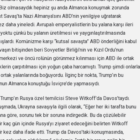
 “Biz olmasaydık hepiniz şu anda Almanca konuşmak zorunda
t Savaş’ta Nazi Almanya’sını ABD’nin yenilgiye uğratarak
kez daha yineledi. Avrupalı emperyalistlerin bu yalana karşı ileri
 yoktu çünkü bu yalanın üretilmesi ve yaygınlaştırılmasında
mışlardı. Komünizme karşı “kutsal savaşta” ABD önderliğini kabul
aşın bitişinden beri Sovyetler Birliği’nin ve Kızıl Ordu’nun
merkezi ve öncü rolünün görünmez kılınması için ABD ile ortak
klerin çarpıtılması için yoğun çaba harcamıştı. Trump şimdi onlarla
 ortak yalanlarında boğuyordu. İlginç bir nokta, Trump’ın bu
un Almanca konuştuğu İsviçre’de yapmasıydı.
 Trump’ın Rusya özel temilcisi Steve Witkoff’da Davos’taydı.
şmada, Ukrayna savaşıyla ilgili olarak, “Eğer her iki tarafta bunu
a göre, sorunu tek bir soruna indirgedik. Bu da çözülebilir
ir kaç gün içinde Rusya’yı ziyaret edeceğini belirten Witkoff
ir kez daha ifade etti. Trump da Davos’taki konuşmasında,