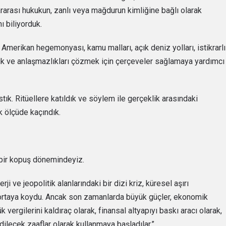
ararası hukukun, zanlı veya mağdurun kimliğine bağlı olarak
ı biliyorduk.
 Amerikan hegemonyası, kamu malları, açık deniz yolları, istikrarlı
lik ve anlaşmazlıkları çözmek için çerçeveler sağlamaya yardımcı
ık. Ritüellere katıldık ve söylem ile gerçeklik arasındaki
k ölçüde kaçındık.
 bir kopuş dönemindeyiz.
rji ve jeopolitik alanlarındaki bir dizi kriz, küresel aşırı
 ortaya koydu. Ancak son zamanlarda büyük güçler, ekonomik
vergilerini kaldıraç olarak, finansal altyapıyı baskı aracı olarak,
edilecek zaaflar olarak kullanmaya başladılar.”