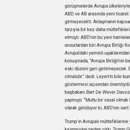
görüşmelerde Avrupa ülkeleriyle 
ABD ve AB arasında yeni ticaret 
girmeyecekti. Anlaşmanın kapsamı 
tarzıyla bir kez daha müttefikler
etmişti. ABD’nin bu yeni hamlele
unsurlardan biri Avrupa Birliği
Avrupa’daki yeminli uşaklarından 
konuşmada, “Avrupa Birliği’nin ba
eski düzeni geri getirmeyecek. E
olmalıdır.” dedi. Leyen’in bile bu
göstermesi açısından önemliydi. 
başbakanı Bart De Wever Davos’t
yapmıştı: “Mutlu bir vasal olmak
olarak görülüyor ki, ABD’nin sert 
Trump’ın Avrupalı müttefiklerine 
kesmesine neden oldu. Trump Grönl