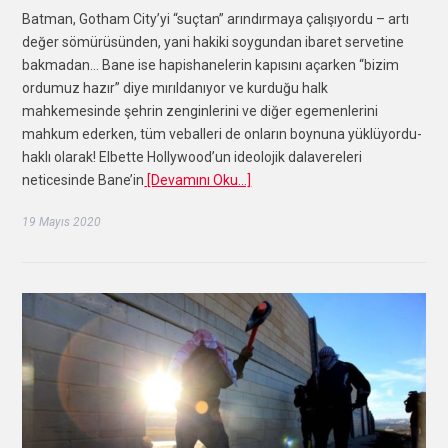
Batman, Gotham City’yi “suçtan” arındırmaya çalışıyordu – artı
değer sömürüsünden, yani hakiki soygundan ibaret servetine
bakmadan… Bane ise hapishanelerin kapısını açarken “bizim
ordumuz hazır” diye mırıldanıyor ve kurduğu halk
mahkemesinde şehrin zenginlerini ve diğer egemenlerini
mahkum ederken, tüm veballeri de onların boynuna yüklüyordu-
haklı olarak! Elbette Hollywood’un ideolojik dalavereleri
neticesinde Bane’in
[Devamını Oku…]
19 Mayıs 2020