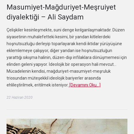
Masumiyet-Mağduriyet-Meşruiyet
diyalektiği – Ali Saydam
Çelişkiler kesinleşmekte, suni denge kırılganlaşmaktadır. Düzen
siyasetinin muhalefetteki kesimi, bir yandan kitlelerdeki
hoşnutsuzluğu derleyip toparlayarak kendi iktidar yürüyüşüne
eklemlemeye çalışıyor, diğer yandan ise hoşnutsuzluğun
yarattığı sıkışma halinin, düzen-dışı infilaklara dönüşmemesi için
elinden geleni yapıyor. İdeolojik bir operasyon hali mevcut…
Mücadelenin kendisi, mağduriyet-masumiyet-meşruluk
triosundan müteşekkil ideolojik bariyerler arasında
ehlileştirilmek, eritilmek isteniyor.
[Devamını Oku…]
22 Haziran 2020