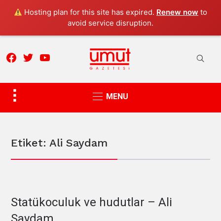
Hosting plan for this site has expired.
Renew now
to
avoid service disruption.
facebook
twitter
youtube
Toggle
MENU
sidebar
&
navigation
Etiket:
Ali Saydam
ALI SAYDAM
Statükoculuk ve hudutlar – Ali
Saydam